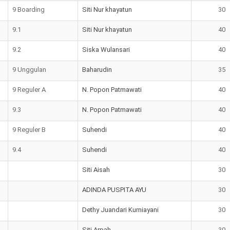
9 Boarding
Siti Nur khayatun
30
9.1
Siti Nur khayatun
40
9.2
Siska Wulansari
40
9 Unggulan
Baharudin
35
9 Reguler A
N. Popon Patmawati
40
9.3
N. Popon Patmawati
40
9 Reguler B
Suhendi
40
9.4
Suhendi
40
Siti Aisah
30
ADINDA PUSPITA AYU
30
Dethy Juandari Kurniayani
30
Siti Arpah
30