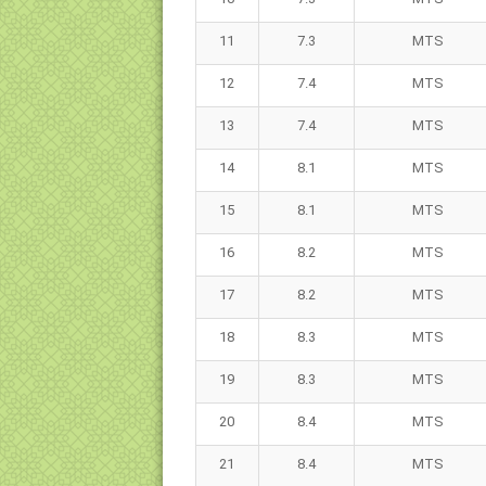
11
7.3
MTS
12
7.4
MTS
13
7.4
MTS
14
8.1
MTS
15
8.1
MTS
16
8.2
MTS
17
8.2
MTS
18
8.3
MTS
19
8.3
MTS
20
8.4
MTS
21
8.4
MTS