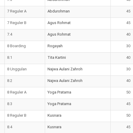
7 Reguler A
Abdurohman
45
7 Reguler B
Agus Rohmat
45
7.4
Agus Rohmat
40
8 Boarding
Rogayah
30
8.1
Tita Kartini
40
8 Unggulan
Najwa Aulani Zahroh
30
8.2
Najwa Aulani Zahroh
40
8 Reguler A
Yoga Pratama
50
8.3
Yoga Pratama
45
8 Reguler B
Kusnara
50
8.4
Kusnara
45