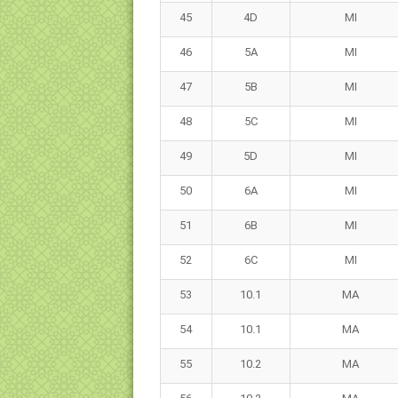
45
4D
MI
46
5A
MI
47
5B
MI
48
5C
MI
49
5D
MI
50
6A
MI
51
6B
MI
52
6C
MI
53
10.1
MA
54
10.1
MA
55
10.2
MA