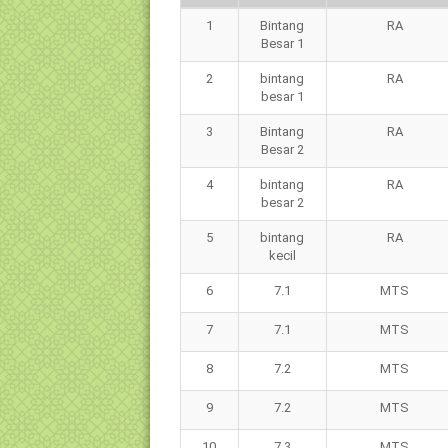
No
Kode
Tingkat
1
Bintang
RA
Kelas
Besar 1
2
bintang
RA
besar 1
3
Bintang
RA
Besar 2
4
bintang
RA
besar 2
5
bintang
RA
kecil
6
7.1
MTS
7
7.1
MTS
8
7.2
MTS
9
7.2
MTS
10
7.3
MTS