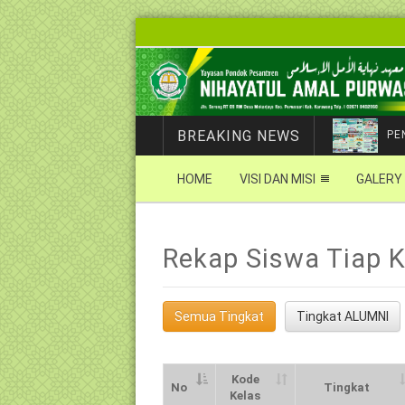
BREAKING NEWS
PE
HOME
VISI DAN MISI
GALERY
Rekap Siswa Tiap 
Semua Tingkat
Tingkat ALUMNI
Kode
No
Tingkat
Kelas