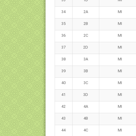
34
2A
MI
35
2B
MI
36
2C
MI
37
2D
MI
38
3A
MI
39
3B
MI
40
3C
MI
41
3D
MI
42
4A
MI
43
4B
MI
44
4C
MI