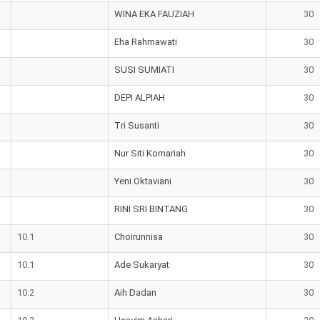
WINA EKA FAUZIAH
30
Eha Rahmawati
30
SUSI SUMIATI
30
DEPI ALPIAH
30
Tri Susanti
30
Nur Siti Komariah
30
Yeni Oktaviani
30
RINI SRI BINTANG
30
10.1
Choirunnisa
30
10.1
Ade Sukaryat
30
10.2
Aih Dadan
30