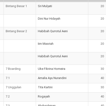
Nama Kelas
Nama Wali Kelas
Daya
Bintang Besar 1
Sri Mulyati
20
Tampun
Dini Nur Hidayah
20
Bintang Besar 2
Habibah Qurrotul Aeni
20
Iim Masriah
20
Habibah Qurrotul Aeni
20
7 Boarding
Uke Fikrina Homeira
30
7.1
Amalia Ayu Nurandini
40
7 Unggulan
Tita Kartini
30
7.2
Rogayah
40
7.3
Abdurohman
40