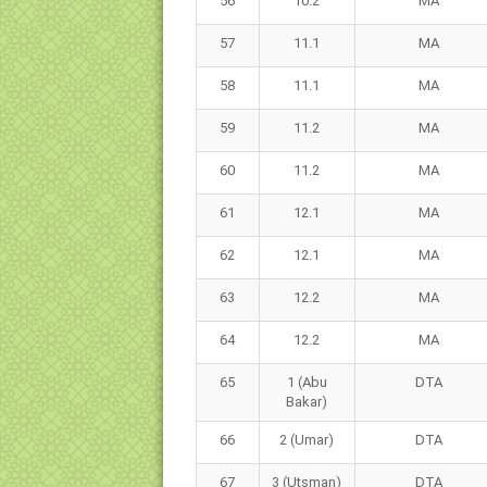
56
10.2
MA
57
11.1
MA
58
11.1
MA
59
11.2
MA
60
11.2
MA
61
12.1
MA
62
12.1
MA
63
12.2
MA
64
12.2
MA
65
1 (Abu
DTA
Bakar)
66
2 (Umar)
DTA
67
3 (Utsman)
DTA