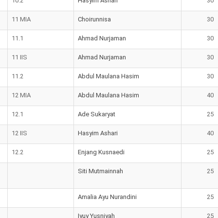
10.2
Hasyim Ashari
30
11 MIA
Choirunnisa
30
11.1
Ahmad Nurjaman
30
11 IIS
Ahmad Nurjaman
30
11.2
Abdul Maulana Hasim
30
12 MIA
Abdul Maulana Hasim
40
12.1
Ade Sukaryat
25
12 IIS
Hasyim Ashari
40
12.2
Enjang Kusnaedi
25
Siti Mutmainnah
25
Amalia Ayu Nurandini
25
Iyuy Yusniyah
25