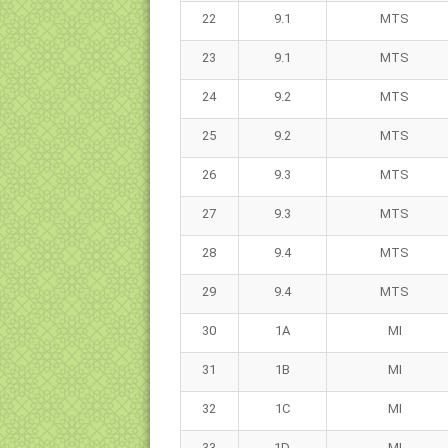
22
9.1
MTS
23
9.1
MTS
24
9.2
MTS
25
9.2
MTS
26
9.3
MTS
27
9.3
MTS
28
9.4
MTS
29
9.4
MTS
30
1A
MI
31
1B
MI
32
1C
MI
33
1D
MI