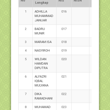
No
NIS
NISN
Lengkap
Kelamin
No
Nama
NIS
NISN
Jns.
1
ADHILLA
016
L
Lengkap
Kelamin
MUHAMMAD
JANUAR
2
BADRU
017
L
MUNIR
3
MARAM ISA
018
L
4
NASYIROH
019
P
5
WILDAN
020
L
HAMDAN
DIPUTRA
6
ALFAZRI
021
L
IQBAL
MULYANA
7
DIKA
022
L
RAMADHANI
8
MUHAMAD
023
L