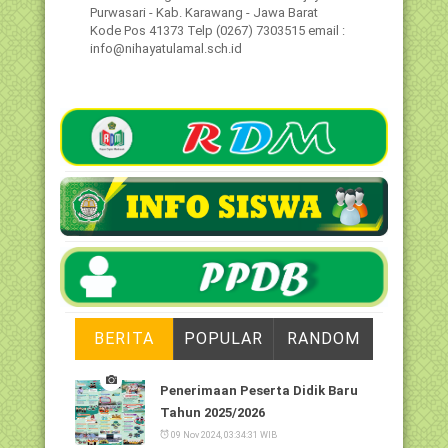
Purwasari - Kab. Karawang - Jawa Barat
Kode Pos 41373 Telp (0267) 7303515 email :
info@nihayatulamal.sch.id
BERITA
POPULAR
RANDOM
Penerimaan Peserta Didik Baru
Tahun 2025/2026
09 Nov 2024, 03:34:31 WIB