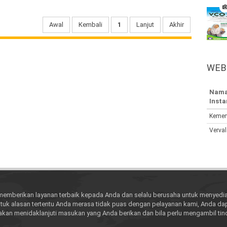
Awal
Kembali
1
Lanjut
Akhir
WEB
Nam
Insta
Kemen
Verval
memberikan layanan terbaik kepada Anda dan selalu berusaha untuk menyedia
tuk alasan tertentu Anda merasa tidak puas dengan pelayanan kami, Anda da
akan menidaklanjuti masukan yang Anda berikan dan bila perlu mengambil t