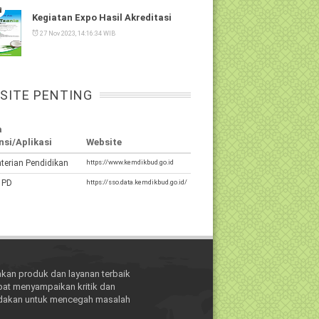
Kegiatan Expo Hasil Akreditasi
27 Nov 2023, 14:16:34 WIB
SITE PENTING
a
nsi/Aplikasi
Website
terian Pendidikan
https://www.kemdikbud.go.id
 PD
https://sso.data.kemdikbud.go.id/
kan produk dan layanan terbaik
pat menyampaikan kritik dan
indakan untuk mencegah masalah