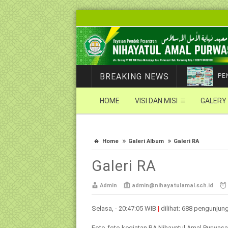
BREAKING NEWS
PE
HOME
VISI DAN MISI
GALERY
Home
Galeri Album
Galeri RA
Galeri RA
Admin
admin@nihayatulamal.sch.id
Selasa, - 20:47:05 WIB
|
dilihat: 688 pengunjun
Foto-foto kegiatan RA Nihayatul Amal Purwasa