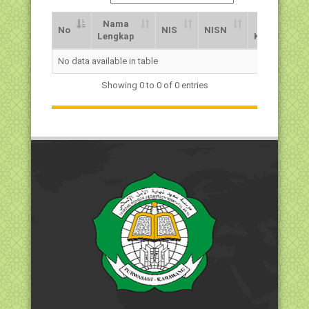
Nama
Jns.
No
NIS
NISN
Lengkap
Kelamin
No
Nama
NIS
NISN
Jns.
No data available in table
Lengkap
Kelamin
Showing 0 to 0 of 0 entries