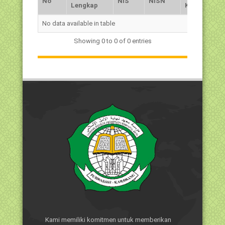
No
NIS
NISN
Lengkap
Kelamin
No
Nama
NIS
NISN
Jns.
No data available in table
Lengkap
Kelamin
Showing 0 to 0 of 0 entries
Kami memiliki komitmen untuk memberikan