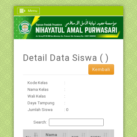
Menu
Detail Data Siswa ( )
Kembali
Kode Kelas
:
Nama Kelas
:
Wali Kelas
:
Daya Tampung
:
Jumlah Siswa
: 0
Search:
Nama
Jns.