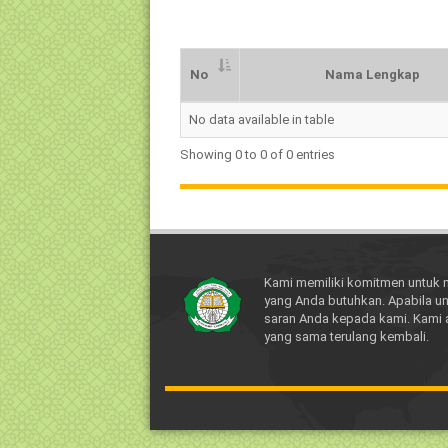
No
Nama Lengkap
No
Nama Lengkap
No data available in table
Showing 0 to 0 of 0 entries
Kami memiliki komitmen untuk 
yang Anda butuhkan. Apabila un
saran Anda kepada kami. Kami 
yang sama terulang kembali.