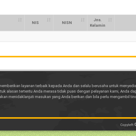
Jns.
NIS
NISN
Kelamin
NIS
NISN
Jns.
Kelamin
memberikan layanan terbaik kepada Anda dan selalu berusaha untuk menyedia
tuk alasan tertentu Anda merasa tidak puas dengan pelayanan kami, Anda da
akan menidaklanjuti masukan yang Anda berikan dan bila perlu mengambil t
Copyleft