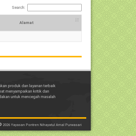
Search:
Alamat
Alamat
kan produk dan layanan terbaik
pat menyampaikan kritik dan
indakan untuk mencegah masalah
©
2026
Yayasan Pontren Nihayatul Amal Purwasari