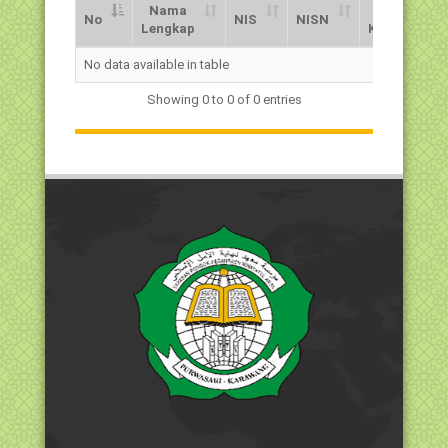
Nama
Jns.
No
NIS
NISN
Lengkap
Kelamin
No
Nama
NIS
NISN
Jns.
No data available in table
Lengkap
Kelamin
Showing 0 to 0 of 0 entries