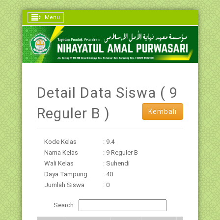
Menu
Detail Data Siswa ( 9
Reguler B )
Kembali
Kode Kelas
: 9.4
Nama Kelas
: 9 Reguler B
Wali Kelas
: Suhendi
Daya Tampung
: 40
Jumlah Siswa
: 0
Search: